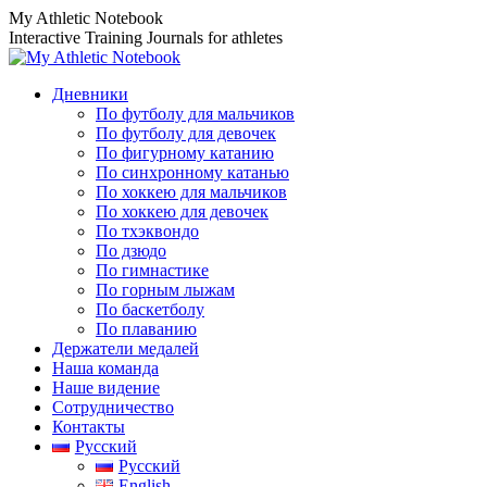
Перейти
My Athletic Notebook
к
Interactive Training Journals for athletes
содержанию
Дневники
По футболу для мальчиков
По футболу для девочек
По фигурному катанию
По синхронному катанью
По хоккею для мальчиков
По хоккею для девочек
По тхэквондо
По дзюдо
По гимнастике
По горным лыжам
По баскетболу
По плаванию
Держатели медалей
Наша команда
Наше видение
Сотрудничество
Контакты
Русский
Русский
English