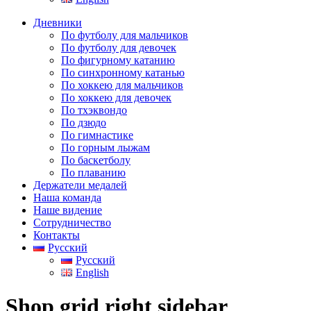
Дневники
По футболу для мальчиков
По футболу для девочек
По фигурному катанию
По синхронному катанью
По хоккею для мальчиков
По хоккею для девочек
По тхэквондо
По дзюдо
По гимнастике
По горным лыжам
По баскетболу
По плаванию
Держатели медалей
Наша команда
Наше видение
Сотрудничество
Контакты
Русский
Русский
English
Shop grid right sidebar