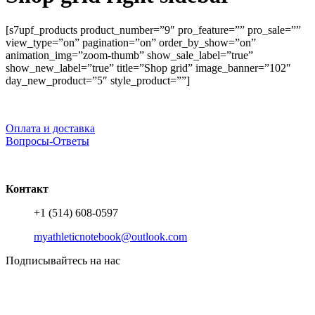
[s7upf_products product_number=”9″ pro_feature=”” pro_sale=””
view_type=”on” pagination=”on” order_by_show=”on”
animation_img=”zoom-thumb” show_sale_label=”true”
show_new_label=”true” title=”Shop grid” image_banner=”102″
day_new_product=”5″ style_product=””]
Оплата и доставка
Вопросы-Ответы
Контакт
+1 (514) 608-0597
myathleticnotebook@outlook.com
Подписывайтесь на нас