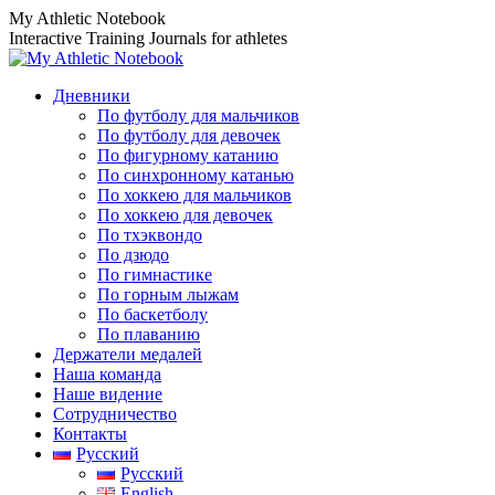
Перейти
My Athletic Notebook
к
Interactive Training Journals for athletes
содержанию
Дневники
По футболу для мальчиков
По футболу для девочек
По фигурному катанию
По синхронному катанью
По хоккею для мальчиков
По хоккею для девочек
По тхэквондо
По дзюдо
По гимнастике
По горным лыжам
По баскетболу
По плаванию
Держатели медалей
Наша команда
Наше видение
Сотрудничество
Контакты
Русский
Русский
English