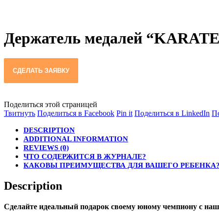
Держатель медалей “KARATE
СДЕЛАТЬ ЗАЯВКУ
Поделиться этой страницей
Поделиться
Поделиться
Поделиться
По
Твитнуть
Поделиться в Facebook
Pin it
Поделиться в LinkedIn
П
в
в
в
в
DESCRIPTION
Twitter
Facebook
Pinterest
Li
ADDITIONAL INFORMATION
REVIEWS (0)
ЧТО СОДЕРЖИТСЯ В ЖУРНАЛЕ?
КАКОВЫ ПРЕИМУЩЕСТВА ДЛЯ ВАШЕГО РЕБЕНКА
Description
Сделайте идеальный подарок своему юному чемпиону с на