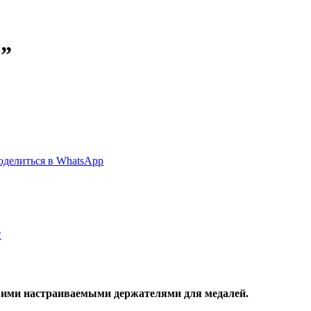
”
делиться
Поделиться
оделиться в WhatsApp
в
nkedIn
WhatsApp
?
шими настраиваемыми держателями для медалей.