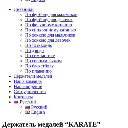
Дневники
По футболу для мальчиков
По футболу для девочек
По фигурному катанию
По синхронному катанью
По хоккею для мальчиков
По хоккею для девочек
По тхэквондо
По дзюдо
По гимнастике
По горным лыжам
По баскетболу
По плаванию
Держатели медалей
Наша команда
Наше видение
Сотрудничество
Контакты
Русский
Русский
English
Держатель медалей “KARATE”